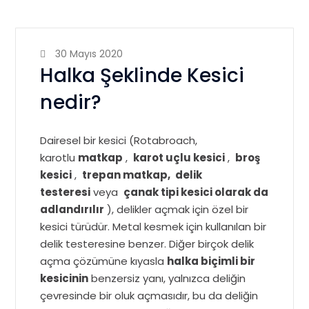
30 Mayıs 2020
Halka Şeklinde Kesici
nedir?
Dairesel bir kesici (Rotabroach,
karotlu
matkap
,
karot
uçlu
kesici
,
broş
kesici
,
trepan matkap,
delik
testeresi
veya
çanak
tipi kesici olarak da
adlandırılır
), delikler açmak için özel bir
kesici türüdür. Metal kesmek için kullanılan bir
delik testeresine benzer. Diğer birçok delik
açma çözümüne kıyasla
halka biçimli bir
kesicinin
benzersiz yanı, yalnızca deliğin
çevresinde bir oluk açmasıdır, bu da deliğin